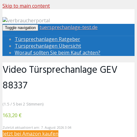
Skip to main content
tuersprechanlage-test.de
Toggle navigation
Türsprechanlagen Ratgeber
Türsprechanlagen Übersicht
Worauf sollten Sie beim Kauf achten?
Video Türsprechanlage GEV
88337
(1.5 / 5 bei 2 Stimmen)
163,20 €
Zuletzt aktualisiert am: 7. August 2026 3:04
Jetzt bei Amazon kaufen